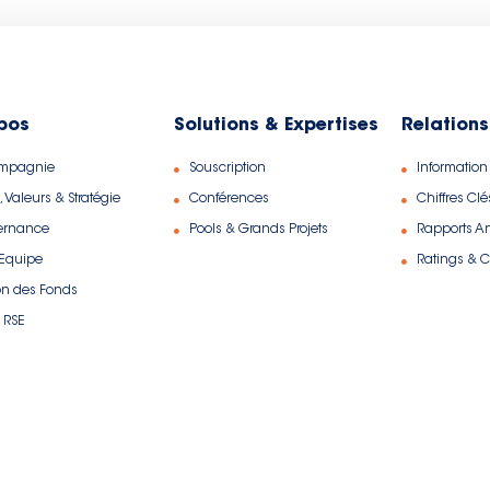
pos
Solutions & Expertises
Relations
ompagnie
Souscription
Information
, Valeurs & Stratégie
Conférences
Chiffres Clé
ernance
Pools & Grands Projets
Rapports A
 Equipe
Ratings & Ce
on des Fonds
 RSE