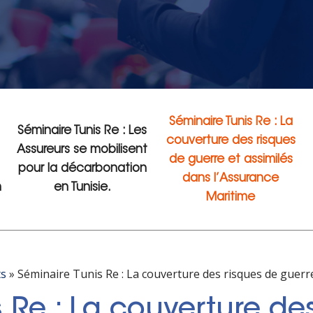
Séminaire Tunis Re : La
Séminaire Tunis Re : Les
couverture des risques
Assureurs se mobilisent
de guerre et assimilés
pour la décarbonation
dans l’Assurance
n
en Tunisie.
Maritime
s
»
Séminaire Tunis Re : La couverture des risques de guerr
 Re : La couverture de