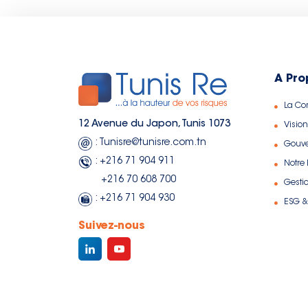
A Pro
La C
12 Avenue du Japon, Tunis 1073
Vision
: Tunisre@tunisre.com.tn
Gouv
: +216 71 904 911
Notre
+216 70 608 700
Gesti
: +216 71 904 930
ESG &
Suivez-nous