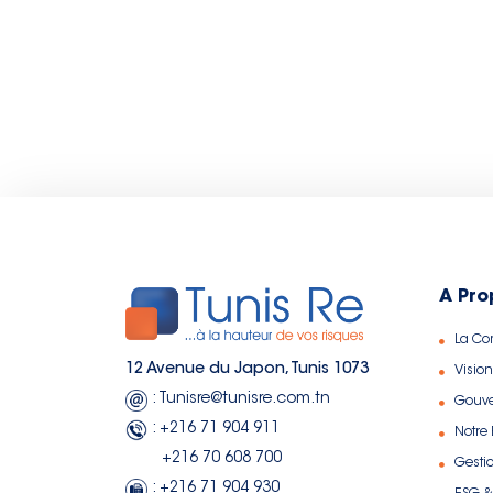
A Pro
La C
12 Avenue du Japon, Tunis 1073
Vision
: Tunisre@tunisre.com.tn
Gouv
: +216 71 904 911
Notre
+216 70 608 700
Gesti
: +216 71 904 930