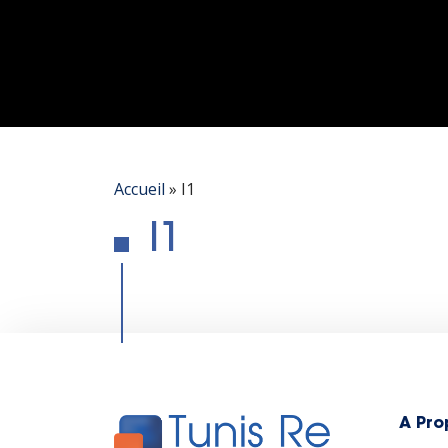
Accueil
»
I1
I1
A Pro