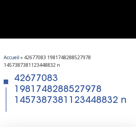
Accueil
»
42677083 1981748288527978
1457387381123448832 n
42677083
1981748288527978
1457387381123448832 n