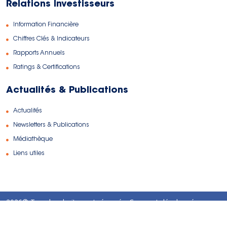
Relations Investisseurs
Information Financière
Chiffres Clés & Indicateurs
Rapports Annuels
Ratings & Certifications
Actualités & Publications
Actualités
Newsletters & Publications
Médiathèque
Liens utiles
2026© Tous les droits sont réservés. Conçu et développé par
TANITWEB