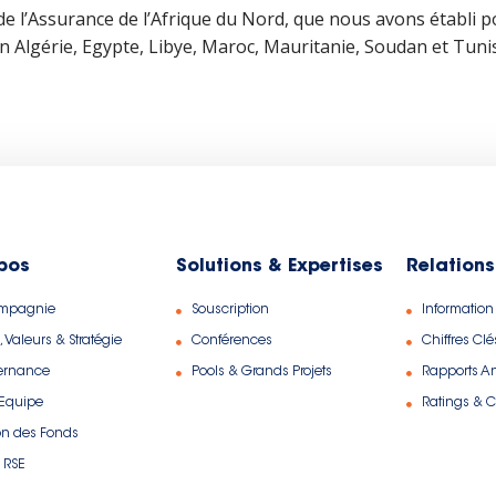
 l’Assurance de l’Afrique du Nord, que nous avons établi po
en Algérie, Egypte, Libye, Maroc, Mauritanie, Soudan et Tunis
pos
Solutions & Expertises
Relations
ompagnie
Souscription
Information
, Valeurs & Stratégie
Conférences
Chiffres Clé
ernance
Pools & Grands Projets
Rapports A
 Equipe
Ratings & Ce
on des Fonds
 RSE