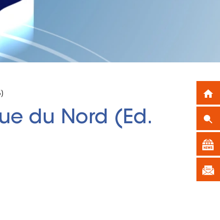
)
que du Nord (Ed.