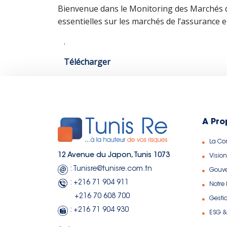
Bienvenue dans le Monitoring des Marchés de
essentielles sur les marchés de l’assurance 
.
Télécharger
A Pro
La C
12 Avenue du Japon, Tunis 1073
Vision
: Tunisre@tunisre.com.tn
Gouv
: +216 71 904 911
Notre
+216 70 608 700
Gesti
: +216 71 904 930
ESG &