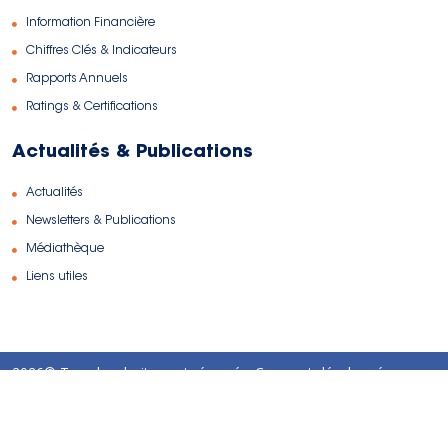
Information Financière
Chiffres Clés & Indicateurs
Rapports Annuels
Ratings & Certifications
Actualités & Publications
Actualités
Newsletters & Publications
Médiathèque
Liens utiles
2026© Tous les droits sont réservés. Conçu et développé par
TANITWEB
Mentions légales
Protection des données personnelles