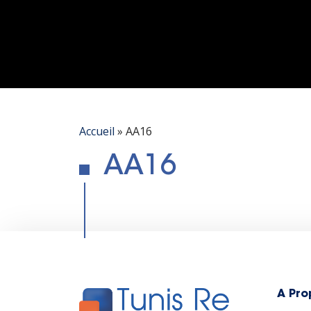
Accueil
»
AA16
AA16
A Pro