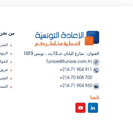
من نحن
الشرك
الرؤية
العنوان : شارع اليابان عــ12ـدد ، تونس 1073
Tunisre@tunisre.com.tn
الحوك
911 904 71 216+
فريق 
700 608 70 216+
التصر
930 904 71 216+
المسؤ
تابعنا