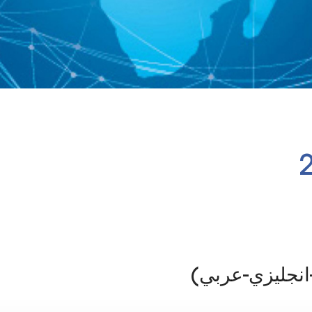
نجليزي-عربي)